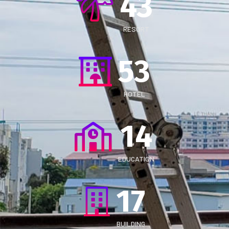
43
RESORT
53
HOTEL
14
EDUCATION
17
BUILDING