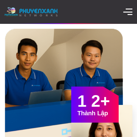
1
2+
Thành Lập