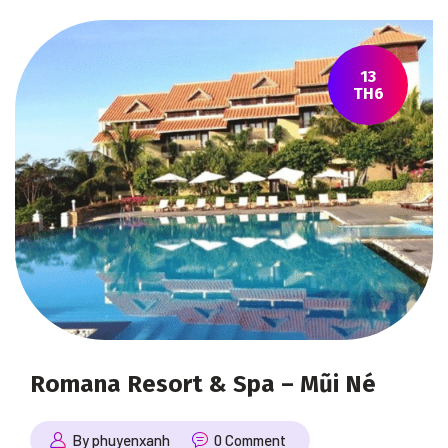
13
TH6
Romana Resort & Spa – Mũi Né
By phuyenxanh
0 Comment