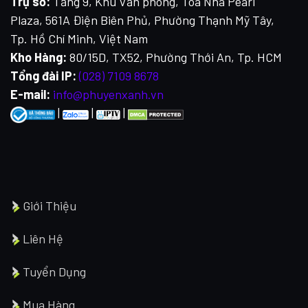
Trụ sở:
Tầng 9, Khu Văn phòng, Tòa Nhà Pearl
Plaza, 561A Điện Biên Phủ, Phường Thạnh Mỹ Tây,
Tp. Hồ Chí Minh, Việt Nam
Kho Hàng:
80/15D, TX52, Phường Thới An, Tp. HCM
Tổng đài IP:
(028) 7109 8678
E-mail:
info@phuyenxanh.vn
|
|
|
Giới Thiệu
Liên Hệ
Tuyển Dụng
Mua Hàng