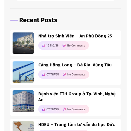
Recent Posts
Nhà trọ Sinh Viên – An Phú Đông 25
19 Th2/26
No Comments
Cảng Hồng Long – Bà Rịa, Vũng Tàu
07 Th7/25
No Comments
Bệnh viện TTH Group ở Tp. Vinh, Nghệ
An
07 Th7/25
No Comments
HDEU – Trung tâm tư vấn du học Đức