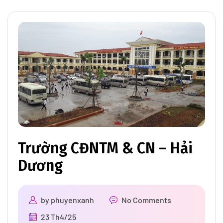
Trường CĐNTM & CN – Hải
Dương
by
phuyenxanh
No Comments
23 Th4/25