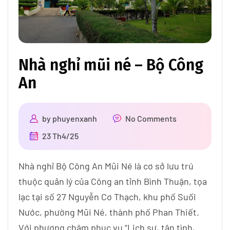
Nhà nghỉ mũi né – Bộ Công
An
by
phuyenxanh
No Comments
23 Th4/25
Nhà nghỉ Bộ Công An Mũi Né là cơ sở lưu trú
thuộc quản lý của Công an tỉnh Bình Thuận, tọa
lạc tại số 27 Nguyễn Cơ Thạch, khu phố Suối
Nước, phường Mũi Né, thành phố Phan Thiết.
Với phương châm phục vụ “Lịch sự, tận tình,