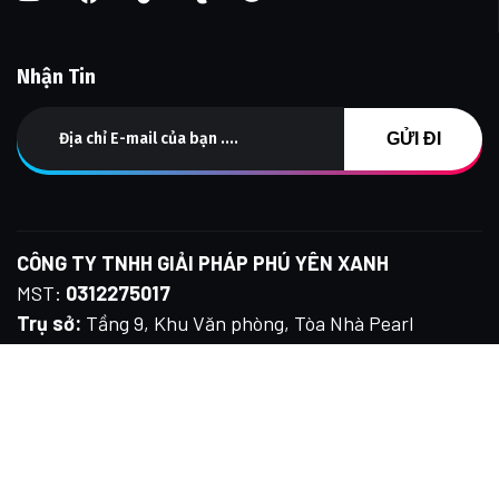
Nhận Tin
CÔNG TY TNHH GIẢI PHÁP PHÚ YÊN XANH
MST:
0312275017
Trụ sở:
Tầng 9, Khu Văn phòng, Tòa Nhà Pearl
Plaza, 561A Điện Biên Phủ, Phường Thạnh Mỹ Tây,
Tp. Hồ Chí Minh, Việt Nam
Kho Hàng:
80/15D, TX52, Phường Thới An, Tp. HCM
Tổng đài IP:
(028) 7109 8678
E-mail:
info@phuyenxanh.vn